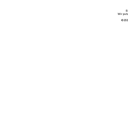
R
Wir putz
©202